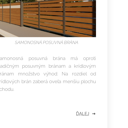
SAMONOSNÁ POSUVNÁ BRÁNA
amonosná posuvná brána má oproti
radičným posuvným bránam a krídlovým
ránam množstvo výhod: Na rozdiel od
rídlových brán zaberá oveľa menšiu plochu
chodu.
ĎALEJ