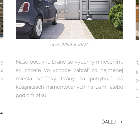
POSUVNÁ BRÁNA
ny
Naše posuvné brány sú výborným riešením,
S
je
ak chcete vo vchode zabrať čo najmenej
t
u
miesta. Valčeky brány sa pohybujú na
b
koľajniciach namontovaných na zemi alebo
k
pod omietku.
v
ĎALEJ