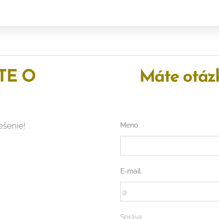
TE O
Máte otázk
ešenie!
Meno
E-mail
Správa