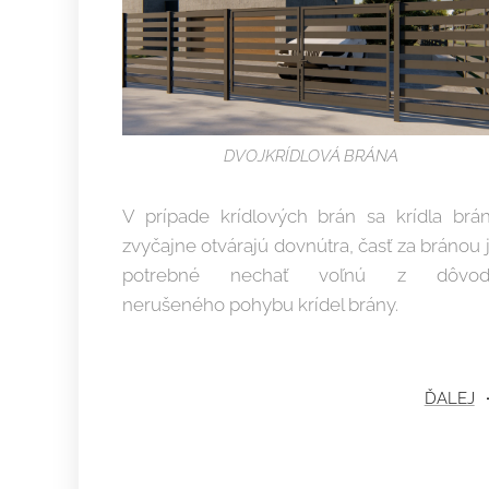
DVOJKRÍDLOVÁ BRÁNA
V prípade krídlových brán sa krídla brá
zvyčajne otvárajú dovnútra, časť za bránou 
potrebné nechať voľnú z dôvod
nerušeného pohybu krídel brány.
ĎALEJ