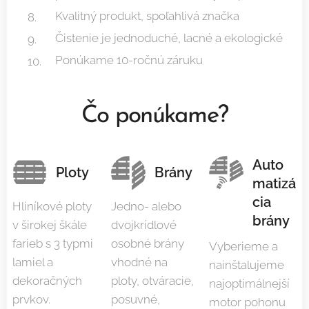
Kvalitný produkt, spoľahlivá značka
Čistenie je jednoduché, lacné a ekologické
Ponúkame 10-ročnú záruku
Čo ponúkame?
Auto
Ploty
Brány
matizá
cia
Hliníkové ploty
Jedno- alebo
brány
v širokej škále
dvojkrídlové
farieb s 3 typmi
osobné brány
Vyberieme a
lamiel a
vhodné na
nainštalujeme
dekoračných
ploty, otváracie,
najoptimálnejší
prvkov.
posuvné,
motor pohonu