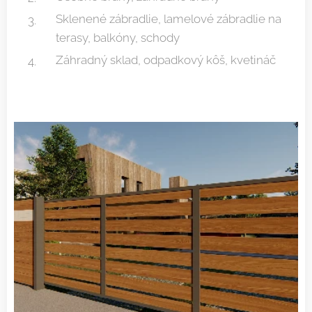
Sklenené zábradlie, lamelové zábradlie na
terasy, balkóny, schody
Záhradný sklad, odpadkový kôš, kvetináč