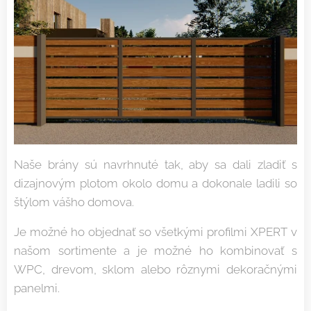
Naše brány sú navrhnuté tak, aby sa dali zladiť s
dizajnovým plotom okolo domu a dokonale ladili so
štýlom vášho domova.
Je možné ho objednať so všetkými profilmi XPERT v
našom sortimente a je možné ho kombinovať s
WPC, drevom, sklom alebo rôznymi dekoračnými
panelmi.