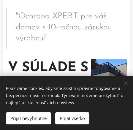
"Ochrana XPERT pre váš
domov s 10-ročnou zárukou
výrobcu!"
V SÚLADE S
PLOTOM
Používame cookies, aby sme zaistili správne fungovanie a
bezpečnosť našich stránok. Tým vám môžeme poskytnúť tú
ZÁBRADLIE, SKLAD, KVETINÁČ
najlepšiu skúsenosť z ich návštevy.
Prijať nevyhnutné
Prijať všetko