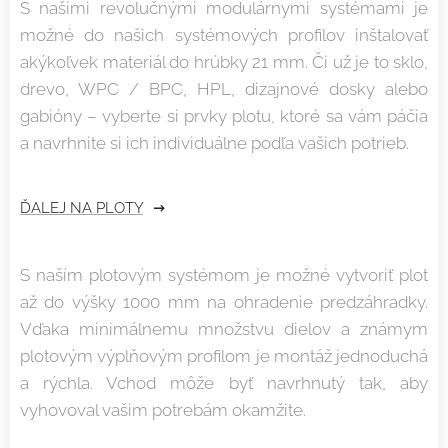
S našimi revolučnými modulárnymi systémami je
možné do našich systémových profilov inštalovať
akýkoľvek materiál do hrúbky 21 mm. Či už je to sklo,
drevo, WPC / BPC, HPL, dizajnové dosky alebo
gabióny – vyberte si prvky plotu, ktoré sa vám páčia
a navrhnite si ich individuálne podľa vašich potrieb.
ĎALEJ NA PLOTY
S naším plotovým systémom je možné vytvoriť plot
až do výšky 1000 mm na ohradenie predzáhradky.
Vďaka minimálnemu množstvu dielov a známym
plotovým výplňovým profilom je montáž jednoduchá
a rýchla. Vchod môže byť navrhnutý tak, aby
vyhovoval vašim potrebám okamžite.