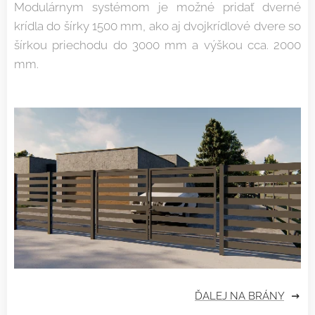
Modulárnym systémom je možné pridať dverné
krídla do šírky 1500 mm, ako aj dvojkrídlové dvere so
šírkou priechodu do 3000 mm a výškou cca. 2000
mm.
ĎALEJ NA BRÁNY