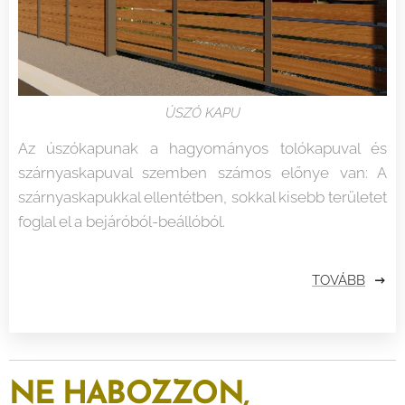
ÚSZÓ KAPU
Az úszókapunak a hagyományos tolókapuval és
szárnyaskapuval szemben számos előnye van: A
szárnyaskapukkal ellentétben, sokkal kisebb területet
foglal el a bejáróból-beállóból.
TOVÁBB
NE HABOZZON,