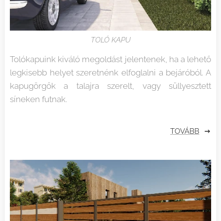
TOLÓ KAPU
Tolókapuink kiváló megoldást jelentenek, ha a lehető
legkisebb helyet szeretnénk elfoglalni a bejáróból. A
kapugörgők a talajra szerelt, vagy süllyesztett
síneken futnak.
TOVÁBB